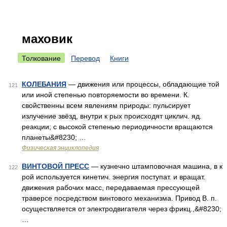
маховик
Толкование
Перевод
Книги
КОЛЕБАНИЯ
— движения или процессы, обладающие той
121
или иной степенью повторяемости во времени. К.
свойственны всем явлениям природы: пульсирует
излучение звёзд, внутри к рых происходят циклич. яд.
реакции; с высокой степенью периодичности вращаются
планеты&#8230; …
Физическая энциклопедия
ВИНТОВОЙ ПРЕСС
— кузнечно штамповочная машина, в к
122
рой используется кинетич. энергия поступат. и вращат.
движения рабочих масс, передаваемая прессующей
траверсе посредством винтового механизма. Привод В. п.
осуществляется от электродвигателя через фрикц.,&#8230;
…