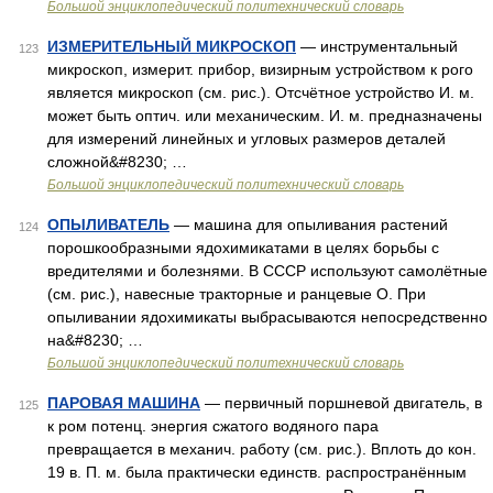
Большой энциклопедический политехнический словарь
ИЗМЕРИТЕЛЬНЫЙ МИКРОСКОП
— инструментальный
123
микроскоп, измерит. прибор, визирным устройством к рого
является микроскоп (см. рис.). Отсчётное устройство И. м.
может быть оптич. или механическим. И. м. предназначены
для измерений линейных и угловых размеров деталей
сложной&#8230; …
Большой энциклопедический политехнический словарь
ОПЫЛИВАТЕЛЬ
— машина для опыливания растений
124
порошкообразными ядохимикатами в целях борьбы с
вредителями и болезнями. В СССР используют самолётные
(см. рис.), навесные тракторные и ранцевые О. При
опыливании ядохимикаты выбрасываются непосредственно
на&#8230; …
Большой энциклопедический политехнический словарь
ПАРОВАЯ МАШИНА
— первичный поршневой двигатель, в
125
к ром потенц. энергия сжатого водяного пара
превращается в механич. работу (см. рис.). Вплоть до кон.
19 в. П. м. была практически единств. распространённым