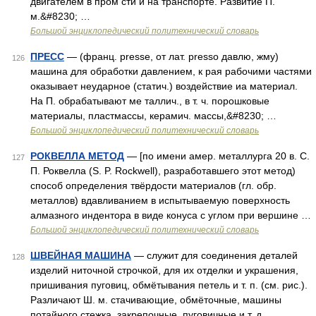
двигателем в пром сти и на транспорте. Развитие П.
м.&#8230; …
Большой энциклопедический политехнический словарь
ПРЕСС
— (франц. presse, от лат. presso давлю, жму)
126
машина для обработки давлением, к рая рабочими частями
оказывает неударное (статич.) воздействие иа материал.
На П. обрабатывают ме таллич., в т. ч. порошковые
материалы, пластмассы, керамич. массы,&#8230; …
Большой энциклопедический политехнический словарь
РОКВЕЛЛА МЕТОД
— [по имени амер. металлурга 20 в. С.
127
П. Роквелла (S. P. Rockwell), разработавшего этот метод)
способ определения твёрдости материалов (гл. обр.
металлов) вдавливанием в испытываемую поверхность
алмазного индентора в виде конуса с углом при вершине …
Большой энциклопедический политехнический словарь
ШВЕЙНАЯ МАШИНА
— служит для соединения деталей
128
изделий ниточной строчкой, для их отделки и украшения,
пришивания пуговиц, обмётывания петель и т. п. (см. рис.).
Различают Ш. м. стачивающие, обмёточные, машины
потайного стежка, закрепочные, пуговичные и т. д.